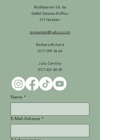
Rodlebener Str. 6a
06862 Dessau-Roßlau
OT Neeken
rsvneeken@yahoo.com
Barbara Richard
0177 299 36 64
Julia Centiny
0177 821 89 59
Name
*
E-Mail-Adresse
*